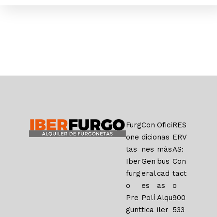
Furg
Con
Ofici
RES
one
dicio
nas
ERV
tas
nes
más
AS:
Iber
Gen
bus
Con
furg
eral
cad
tact
o
es
as
o
Pre
Polí
Alqu
900
gunt
tica
iler
533