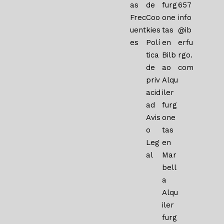
as
de
furg
657
Frec
Coo
one
info
uent
kies
tas
@ib
es
Polí
en
erfu
tica
Bilb
rgo.
de
ao
com
priv
Alqu
acid
iler
ad
furg
Avis
one
o
tas
Leg
en
al
Mar
bell
a
Alqu
iler
furg