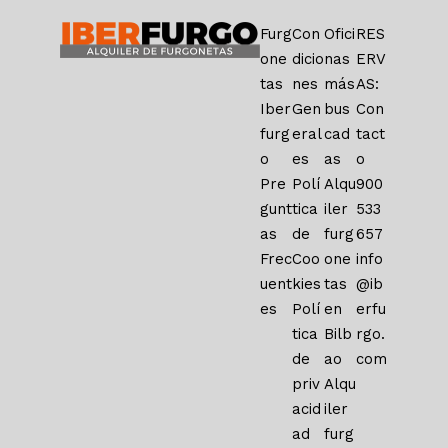
Furg
Con
Ofici
RES
one
dicio
nas
ERV
tas
nes
más
AS:
Iber
Gen
bus
Con
furg
eral
cad
tact
o
es
as
o
Pre
Polí
Alqu
900
gunt
tica
iler
533
as
de
furg
657
Frec
Coo
one
info
uent
kies
tas
@ib
es
Polí
en
erfu
tica
Bilb
rgo.
de
ao
com
priv
Alqu
acid
iler
ad
furg