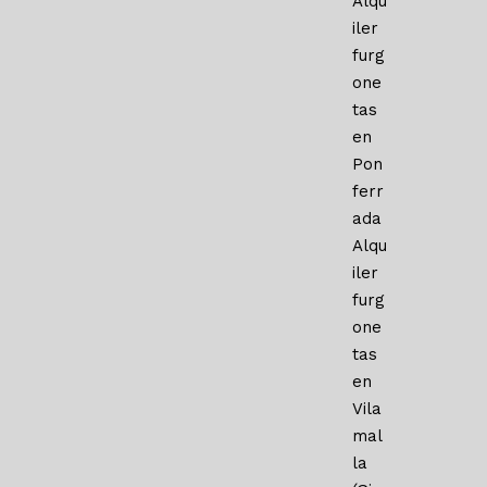
Alqu
iler
furg
one
tas
en
Pon
ferr
ada
Alqu
iler
furg
one
tas
en
Vila
mal
la