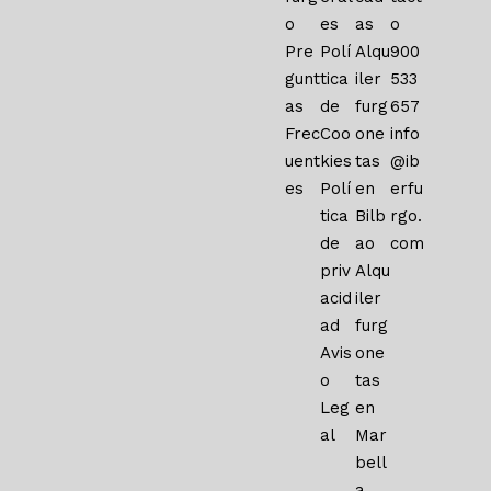
o
es
as
o
Pre
Polí
Alqu
900
gunt
tica
iler
533
as
de
furg
657
Frec
Coo
one
info
uent
kies
tas
@ib
es
Polí
en
erfu
tica
Bilb
rgo.
de
ao
com
priv
Alqu
acid
iler
ad
furg
Avis
one
o
tas
Leg
en
al
Mar
bell
a