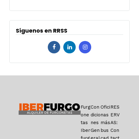
Síguenos en RRSS
Furg
Con
Ofici
RES
one
dicio
nas
ERV
tas
nes
más
AS:
Iber
Gen
bus
Con
furg
eral
cad
tact