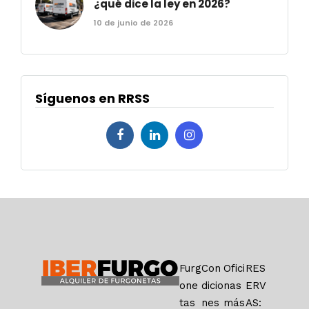
¿qué dice la ley en 2026?
10 de junio de 2026
Síguenos en RRSS
Furg
Con
Ofici
RES
one
dicio
nas
ERV
tas
nes
más
AS: