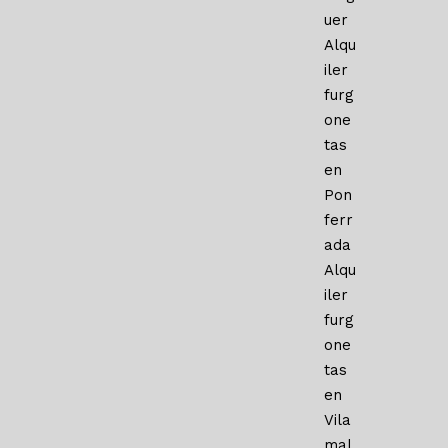
uer
Alqu
iler
furg
one
tas
en
Pon
ferr
ada
Alqu
iler
furg
one
tas
en
Vila
mal