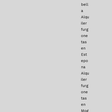
bell
a
Alqu
iler
furg
one
tas
en
Est
epo
na
Alqu
iler
furg
one
tas
en
Mog