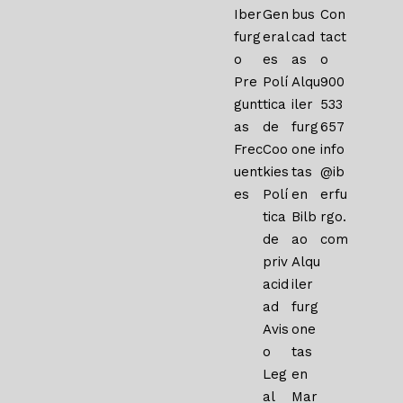
Iber
Gen
bus
Con
furg
eral
cad
tact
o
es
as
o
Pre
Polí
Alqu
900
gunt
tica
iler
533
as
de
furg
657
Frec
Coo
one
info
uent
kies
tas
@ib
es
Polí
en
erfu
tica
Bilb
rgo.
de
ao
com
priv
Alqu
acid
iler
ad
furg
Avis
one
o
tas
Leg
en
al
Mar