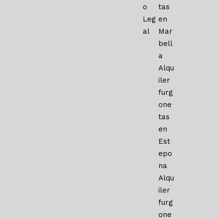
o
tas
Leg
en
al
Mar
bell
a
Alqu
iler
furg
one
tas
en
Est
epo
na
Alqu
iler
furg
one