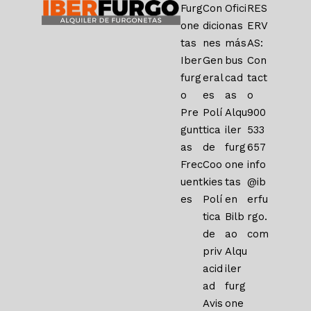
Furg
Con
Ofici
RES
one
dicio
nas
ERV
tas
nes
más
AS:
Iber
Gen
bus
Con
furg
eral
cad
tact
o
es
as
o
Pre
Polí
Alqu
900
gunt
tica
iler
533
as
de
furg
657
Frec
Coo
one
info
uent
kies
tas
@ib
es
Polí
en
erfu
tica
Bilb
rgo.
de
ao
com
priv
Alqu
acid
iler
ad
furg
Avis
one