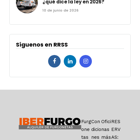
¿qué dice la ley en 2026?
10 de junio de 2026
Síguenos en RRSS
Furg
Con
Ofici
RES
one
dicio
nas
ERV
tas
nes
más
AS: