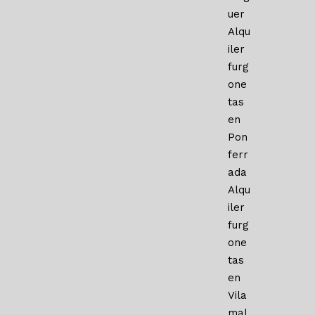
uer
Alqu
iler
furg
one
tas
en
Pon
ferr
ada
Alqu
iler
furg
one
tas
en
Vila
mal