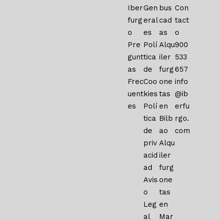
Iber
Gen
bus
Con
furg
eral
cad
tact
o
es
as
o
Pre
Polí
Alqu
900
gunt
tica
iler
533
as
de
furg
657
Frec
Coo
one
info
uent
kies
tas
@ib
es
Polí
en
erfu
tica
Bilb
rgo.
de
ao
com
priv
Alqu
acid
iler
ad
furg
Avis
one
o
tas
Leg
en
al
Mar