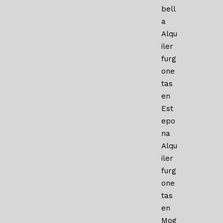
bell
a
Alqu
iler
furg
one
tas
en
Est
epo
na
Alqu
iler
furg
one
tas
en
Mog