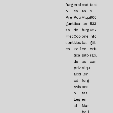
furg
eral
cad
tact
o
es
as
o
Pre
Polí
Alqu
900
gunt
tica
iler
533
as
de
furg
657
Frec
Coo
one
info
uent
kies
tas
@ib
es
Polí
en
erfu
tica
Bilb
rgo.
de
ao
com
priv
Alqu
acid
iler
ad
furg
Avis
one
o
tas
Leg
en
al
Mar
bell