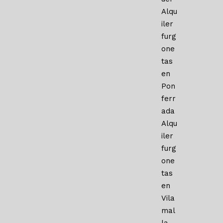
Alqu
iler
furg
one
tas
en
Pon
ferr
ada
Alqu
iler
furg
one
tas
en
Vila
mal
la