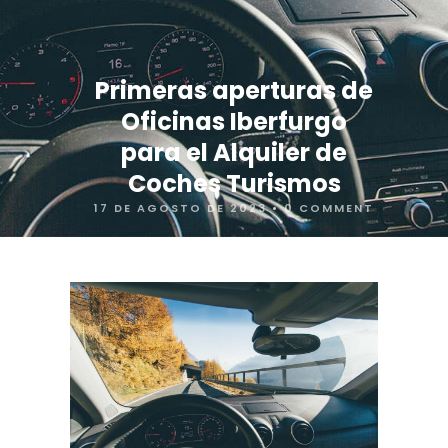
Primeras aperturas de
Oficinas Iberfurgo
para el Alquiler de
Coches Turismos
17 DE AGOSTO DE 2023
•
0 COMMENT