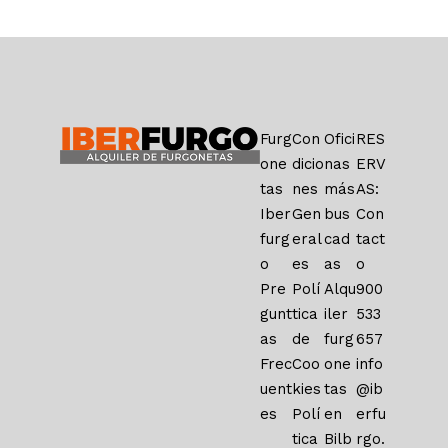
Furg
Con
Ofici
RES
one
dicio
nas
ERV
tas
nes
más
AS:
Iber
Gen
bus
Con
furg
eral
cad
tact
o
es
as
o
Pre
Polí
Alqu
900
gunt
tica
iler
533
as
de
furg
657
Frec
Coo
one
info
uent
kies
tas
@ib
es
Polí
en
erfu
tica
Bilb
rgo.