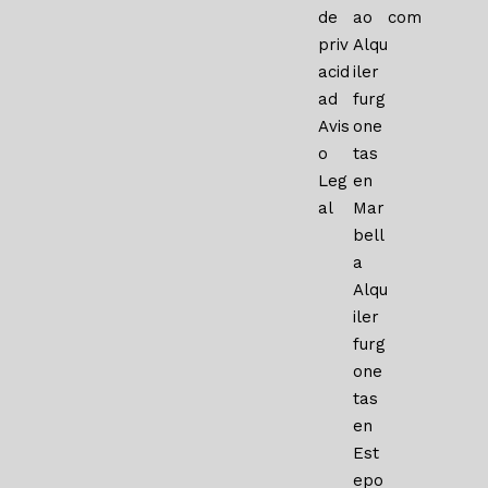
de
ao
com
priv
Alqu
acid
iler
ad
furg
Avis
one
o
tas
Leg
en
al
Mar
bell
a
Alqu
iler
furg
one
tas
en
Est
epo