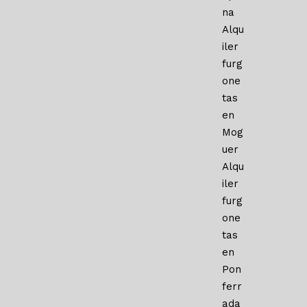
na
Alqu
iler
furg
one
tas
en
Mog
uer
Alqu
iler
furg
one
tas
en
Pon
ferr
ada