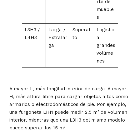
rte de
mueble
s
L3H3 /
Larga /
Superal
Logístic
L4H3
Extralar
to
a,
ga
grandes
volúme
nes
A mayor L, más longitud interior de carga. A mayor
H, más altura libre para cargar objetos altos como
armarios o electrodomésticos de pie. Por ejemplo,
una furgoneta L1H1 puede medir 2,5 m³ de volumen
interior, mientras que una L3H3 del mismo modelo
puede superar los 15 m³.