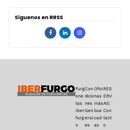
Síguenos en RRSS
Furg
Con
Ofici
RES
one
dicio
nas
ERV
tas
nes
más
AS:
Iber
Gen
bus
Con
furg
eral
cad
tact
o
es
as
o