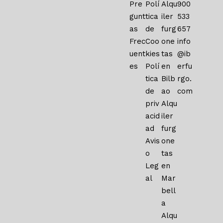
Pre
Polí
Alqu
900
gunt
tica
iler
533
as
de
furg
657
Frec
Coo
one
info
uent
kies
tas
@ib
es
Polí
en
erfu
tica
Bilb
rgo.
de
ao
com
priv
Alqu
acid
iler
ad
furg
Avis
one
o
tas
Leg
en
al
Mar
bell
a
Alqu