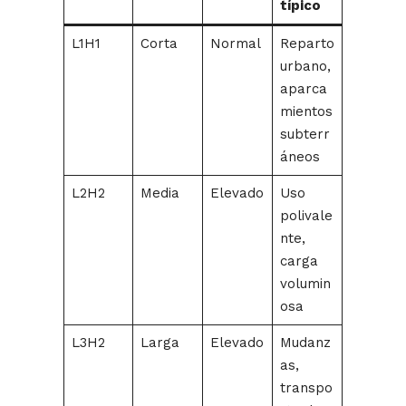
típico
L1H1
Corta
Normal
Reparto
urbano,
aparca
mientos
subterr
áneos
L2H2
Media
Elevado
Uso
polivale
nte,
carga
volumin
osa
L3H2
Larga
Elevado
Mudanz
as,
transpo